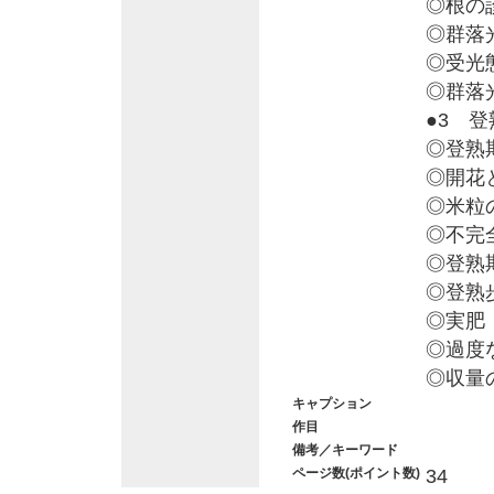
◎根の
◎群落
◎受光
◎群落
●3 登
◎登熟
◎開花
◎米粒
◎不完
◎登熟
◎登熟
◎実肥
◎過度
◎収量
キャプション
作目
備考／キーワード
ページ数(ポイント数)
34