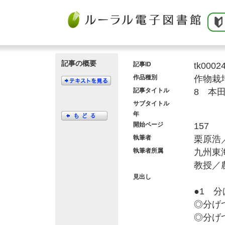
記事の概要
記事ID
tk0002
作品種別
作物栽
記事タイトル
8 本
サブタイトル
年
開始ページ
157
執筆者
栗原浩
執筆者所属
九州東
教授／
見出し
●1 
◎分げ
◎分げ