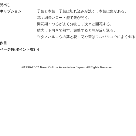
見出し
キャプション
子葉と本葉：子葉は切れ込みが浅く，本葉は角がある。
花：細長いロート型で先が開く。
開花期：つるがよく分岐し，次々と開花する。
結実：下向きで熟す。完熟すると萼が反り返る。
ツタノハルコウの葉と花：花や蕾はマルバルコウによく似る
作目
ページ数(ポイント数)
4
©1996-2007 Rural Culture Association Japan. All Rights Reserved.