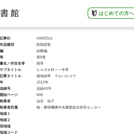
はじめての方
記事ID
430925zz
作品種別
防除総覧
編
診断編
巻
第9巻
書名／作目名等
雑草
サブタイトル
ヒルガオ科＞一年草
記事タイトル
畑地雑草 マルバルコウ
年
2012年
追録号
追録43号
開始ページ
609
執筆者
澁谷 知子
執筆者所属
独・農研機構中央農業総合研究センター
地域１
地域２
現地域
地域コード