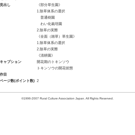
見出し
《部分草生園》
1.除草体系の選択
普通樹園
わい化栽培園
2.除草の実際
《全面（雑草）草生園》
1.除草体系の選択
2.除草の実際
《清耕園》
キャプション
開花期のトキンソウ
トキンソウの開花状態
作目
ページ数(ポイント数)
2
©1996-2007 Rural Culture Association Japan. All Rights Reserved.