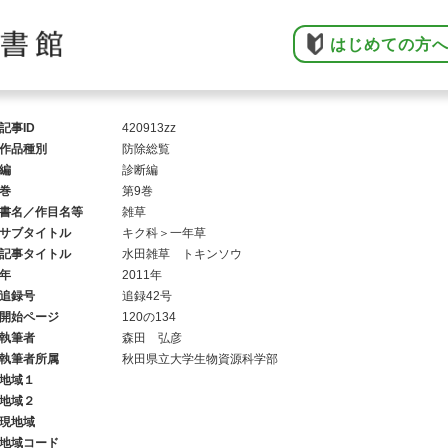
はじめての方
記事ID
420913zz
作品種別
防除総覧
編
診断編
巻
第9巻
書名／作目名等
雑草
サブタイトル
キク科＞一年草
記事タイトル
水田雑草 トキンソウ
年
2011年
追録号
追録42号
開始ページ
120の134
執筆者
森田 弘彦
執筆者所属
秋田県立大学生物資源科学部
地域１
地域２
現地域
地域コード