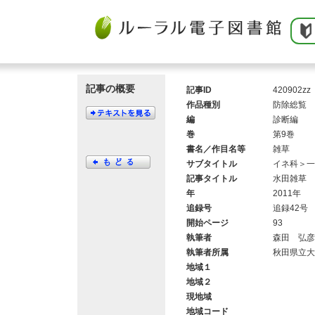
記事の概要
記事ID
420902zz
作品種別
防除総覧
編
診断編
巻
第9巻
書名／作目名等
雑草
サブタイトル
イネ科＞一
記事タイトル
水田雑草 
年
2011年
追録号
追録42号
開始ページ
93
執筆者
森田 弘彦
執筆者所属
秋田県立大
地域１
地域２
現地域
地域コード