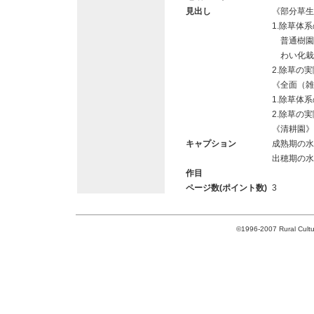
見出し
《部分草生
1.除草体
普通樹園
わい化栽
2.除草の実
《全面（雑
1.除草体
2.除草の実
《清耕園》
キャプション
成熟期の水
出穂期の水
作目
ページ数(ポイント数)
3
©1996-2007 Rural Cultur