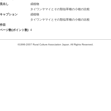
見出し
成植物
タイワンヤマイとその類似草種の小穂の比較
キャプション
成植物
タイワンヤマイとその類似草種の小穂の比較
作目
ページ数(ポイント数)
4
©1996-2007 Rural Culture Association Japan. All Rights Reserved.