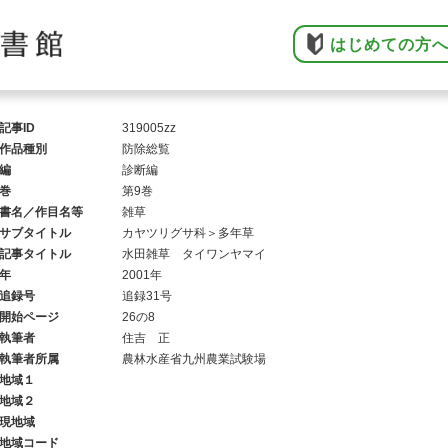
はじめての方
記事ID
319005zz
作品種別
防除総覧
編
診断編
巻
第9巻
書名／作目名等
雑草
サブタイトル
カヤツリグサ科＞多年草
記事タイトル
水田雑草 タイワンヤマイ
年
2001年
追録号
追録31号
開始ページ
26の8
執筆者
住吉 正
執筆者所属
農林水産省九州農業試験場
地域１
地域２
現地域
地域コード