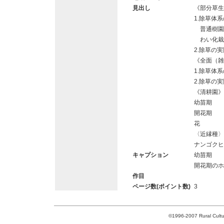
見出し
《部分草生
1.除草体
普通樹園
わい化栽
2.除草の実
《全面（雑
1.除草体
2.除草の実
《清耕園》
幼苗期
開花期
花
〈近縁種〉
ナンゴクヒ
キャプション
幼苗期
開花期のホ
作目
ページ数(ポイント数)
3
©1996-2007 Rural Cultur