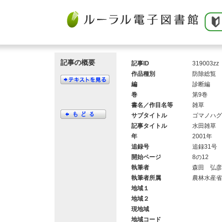
記事の概要
記事ID
319003zz
作品種別
防除総覧
編
診断編
巻
第9巻
書名／作目名等
雑草
サブタイトル
ゴマノハグ
記事タイトル
水田雑草 
年
2001年
追録号
追録31号
開始ページ
8の12
執筆者
森田 弘彦
執筆者所属
農林水産省
地域１
地域２
現地域
地域コード