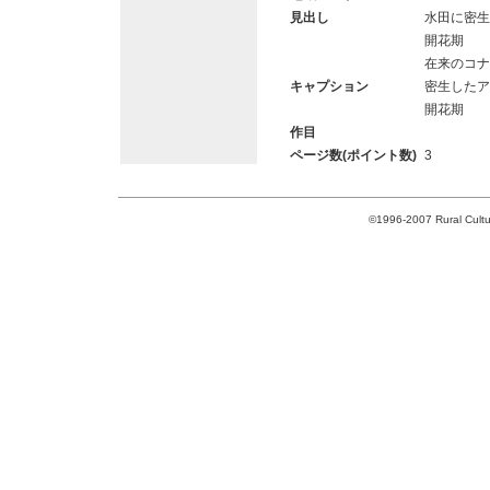
見出し
水田に密生
開花期
在来のコナ
キャプション
密生したア
開花期
作目
ページ数(ポイント数)
3
©1996-2007 Rural Cultur