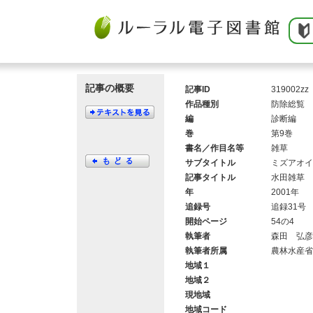
記事の概要
記事ID
319002zz
作品種別
防除総覧
編
診断編
巻
第9巻
書名／作目名等
雑草
サブタイトル
ミズアオイ
記事タイトル
水田雑草 
年
2001年
追録号
追録31号
開始ページ
54の4
執筆者
森田 弘彦
執筆者所属
農林水産省
地域１
地域２
現地域
地域コード