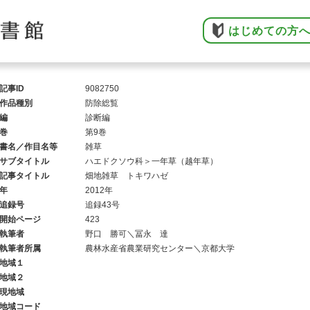
はじめての方
記事ID
9082750
作品種別
防除総覧
編
診断編
巻
第9巻
書名／作目名等
雑草
サブタイトル
ハエドクソウ科＞一年草（越年草）
記事タイトル
畑地雑草 トキワハゼ
年
2012年
追録号
追録43号
開始ページ
423
執筆者
野口 勝可＼冨永 達
執筆者所属
農林水産省農業研究センター＼京都大学
地域１
地域２
現地域
地域コード