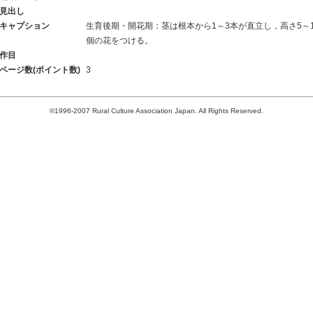
見出し
キャプション
生育後期・開花期：茎は根本から1～3本が直立し，高さ5～1
個の花をつける。
作目
ページ数(ポイント数)
3
©1996-2007 Rural Culture Association Japan. All Rights Reserved.