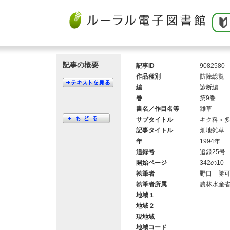
記事の概要
記事ID
9082580
作品種別
防除総覧
編
診断編
巻
第9巻
書名／作目名等
雑草
サブタイトル
キク科＞
記事タイトル
畑地雑草
年
1994年
追録号
追録25号
開始ページ
342の10
執筆者
野口 勝
執筆者所属
農林水産
地域１
地域２
現地域
地域コード