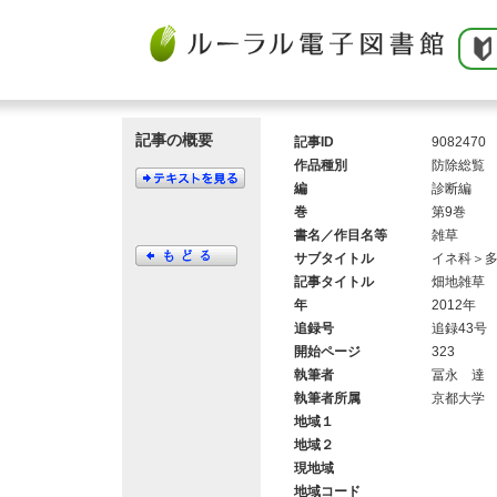
記事の概要
記事ID
9082470
作品種別
防除総覧
編
診断編
巻
第9巻
書名／作目名等
雑草
サブタイトル
イネ科＞
記事タイトル
畑地雑草
年
2012年
追録号
追録43号
開始ページ
323
執筆者
冨永 達
執筆者所属
京都大学
地域１
地域２
現地域
地域コード