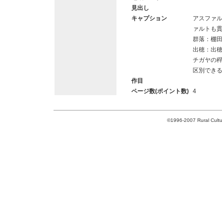
見出し
キャプション
アスファ
ァルトも
群落：棚
出穂：出
チガヤの
区別でき
作目
ページ数(ポイント数)
4
©1996-2007 Rural Cultur