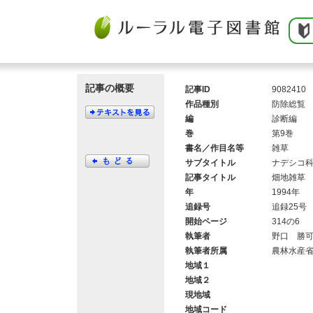
記事の概要
記事ID
9082410
作品種別
防除総覧
編
診断編
巻
第9巻
書名／作目名等
雑草
サブタイトル
ナデシコ
記事タイトル
畑地雑草
年
1994年
追録号
追録25号
開始ページ
314の6
執筆者
野口 勝
執筆者所属
農林水産
地域１
地域２
現地域
地域コード