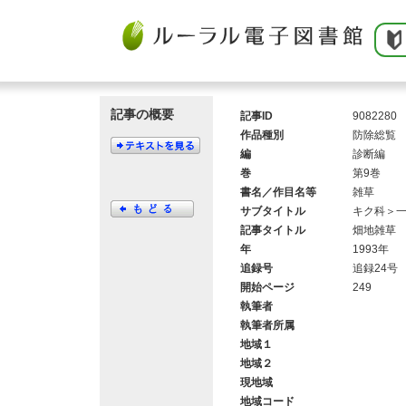
記事の概要
記事ID
9082280
作品種別
防除総覧
編
診断編
巻
第9巻
書名／作目名等
雑草
サブタイトル
キク科＞
記事タイトル
畑地雑草
年
1993年
追録号
追録24号
開始ページ
249
執筆者
執筆者所属
地域１
地域２
現地域
地域コード