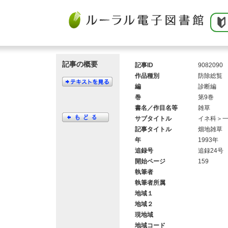
記事の概要
記事ID
9082090
作品種別
防除総覧
編
診断編
巻
第9巻
書名／作目名等
雑草
サブタイトル
イネ科＞
記事タイトル
畑地雑草
年
1993年
追録号
追録24号
開始ページ
159
執筆者
執筆者所属
地域１
地域２
現地域
地域コード