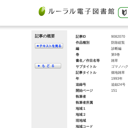
記事の概要
記事ID
9082070
作品種別
防除総覧
編
診断編
巻
第9巻
書名／作目名等
雑草
サブタイトル
ゴマノハ
記事タイトル
畑地雑草
年
1993年
追録号
追録24号
開始ページ
151
執筆者
執筆者所属
地域１
地域２
現地域
地域コード