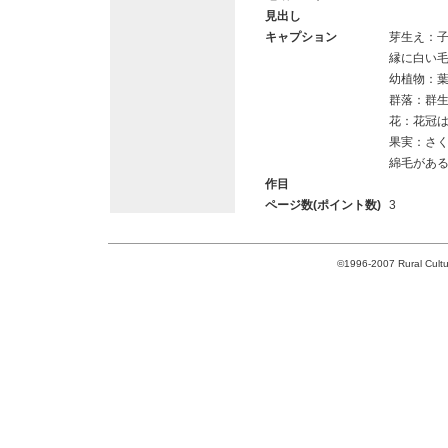
見出し
キャプション
芽生え：子
縁に白い
幼植物：
群落：群
花：花冠は
果実：さく
綿毛があ
作目
ページ数(ポイント数)
3
©1996-2007 Rural Cultur