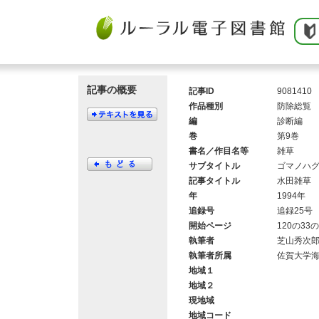
記事の概要
記事ID
9081410
作品種別
防除総覧
編
診断編
巻
第9巻
書名／作目名等
雑草
サブタイトル
ゴマノハ
記事タイトル
水田雑草
年
1994年
追録号
追録25号
開始ページ
120の33の
執筆者
芝山秀次
執筆者所属
佐賀大学
地域１
地域２
現地域
地域コード