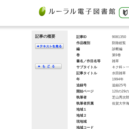
記事の概要
記事ID
9081350
作品種別
防除総覧
編
診断編
巻
第9巻
書名／作目名等
雑草
サブタイトル
キク科＞
記事タイトル
水田雑草
年
1994年
追録号
追録25号
開始ページ
120の29の
執筆者
芝山秀次
執筆者所属
佐賀大学
地域１
地域２
現地域
地域コード