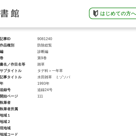
はじめての方
記事ID
9081240
作品種別
防除総覧
編
診断編
巻
第9巻
書名／作目名等
雑草
サブタイトル
タデ科＞一年草
記事タイトル
水田雑草 ミゾソバ
年
1993年
追録号
追録24号
開始ページ
111
執筆者
執筆者所属
地域１
地域２
現地域
地域コード