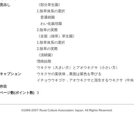
見出し
《部分草生園》
1.除草体系の選択
普通樹園
わい化栽培園
2.除草の実際
《全面（雑草）草生園》
1.除草体系の選択
2.除草の実際
《清耕園》
増殖始期
ウキクサ（大きい方）とアオウキクサ（小さい方）
キャプション
ウキクサの葉状体，裏面は紫色を帯びる
イチョウウキゴケ，アオウキクサと混生するウキクサ（中央
作目
ページ数(ポイント数)
3
©1996-2007 Rural Culture Association Japan. All Rights Reserved.