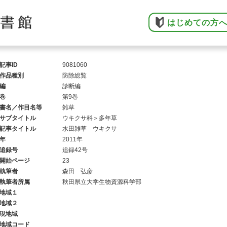
はじめての方
記事ID
9081060
作品種別
防除総覧
編
診断編
巻
第9巻
書名／作目名等
雑草
サブタイトル
ウキクサ科＞多年草
記事タイトル
水田雑草 ウキクサ
年
2011年
追録号
追録42号
開始ページ
23
執筆者
森田 弘彦
執筆者所属
秋田県立大学生物資源科学部
地域１
地域２
現地域
地域コード