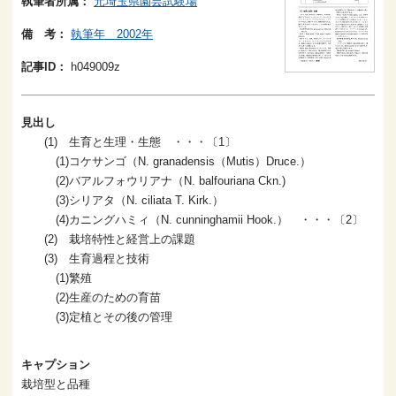
執筆者所属：
元埼玉県園芸試験場
備 考：
執筆年 2002年
記事ID：
h049009z
見出し
(1) 生育と生理・生態 ・・・〔1〕
(1)コケサンゴ（N. granadensis（Mutis）Druce.）
(2)バアルフォウリアナ（N. balfouriana Ckn.)
(3)シリアタ（N. ciliata T. Kirk.）
(4)カニングハミィ（N. cunninghamii Hook.） ・・・〔2〕
(2) 栽培特性と経営上の課題
(3) 生育過程と技術
(1)繁殖
(2)生産のための育苗
(3)定植とその後の管理
キャプション
栽培型と品種