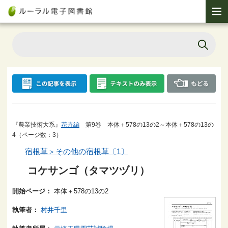
『農業技術大系』
花卉編
第9巻 本体＋578の13の2～本体＋578の13の
4（ページ数：3）
宿根草＞その他の宿根草〔1〕
コケサンゴ（タマツヅリ）
開始ページ：
本体＋578の13の2
執筆者：
村井千里