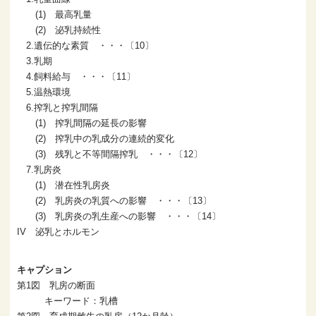
(1) 最高乳量
(2) 泌乳持続性
2.遺伝的な素質 ・・・〔10〕
3.乳期
4.飼料給与 ・・・〔11〕
5.温熱環境
6.搾乳と搾乳間隔
(1) 搾乳間隔の延長の影響
(2) 搾乳中の乳成分の連続的変化
(3) 残乳と不等間隔搾乳 ・・・〔12〕
7.乳房炎
(1) 潜在性乳房炎
(2) 乳房炎の乳質への影響 ・・・〔13〕
(3) 乳房炎の乳生産への影響 ・・・〔14〕
IV 泌乳とホルモン
キャプション
第1図 乳房の断面
キーワード：乳槽