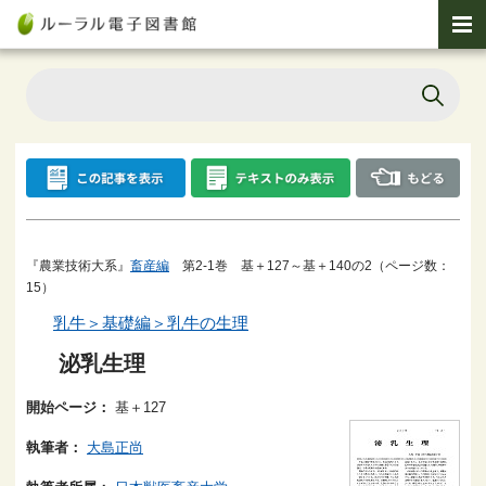
『農業技術大系』
畜産編
第2-1巻 基＋127～基＋140の2（ページ数：
15）
乳牛＞基礎編＞乳牛の生理
泌乳生理
開始ページ：
基＋127
執筆者：
大島正尚