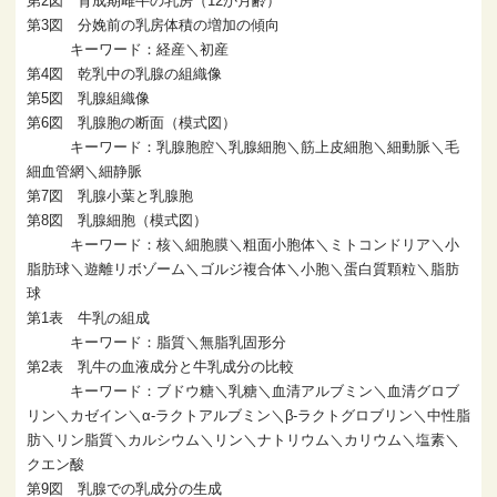
第2図 育成期雌牛の乳房（12か月齢）
第3図 分娩前の乳房体積の増加の傾向
キーワード：経産＼初産
第4図 乾乳中の乳腺の組織像
第5図 乳腺組織像
第6図 乳腺胞の断面（模式図）
キーワード：乳腺胞腔＼乳腺細胞＼筋上皮細胞＼細動脈＼毛
細血管網＼細静脈
第7図 乳腺小葉と乳腺胞
第8図 乳腺細胞（模式図）
キーワード：核＼細胞膜＼粗面小胞体＼ミトコンドリア＼小
脂肪球＼遊離リボゾーム＼ゴルジ複合体＼小胞＼蛋白質顆粒＼脂肪
球
第1表 牛乳の組成
キーワード：脂質＼無脂乳固形分
第2表 乳牛の血液成分と牛乳成分の比較
キーワード：ブドウ糖＼乳糖＼血清アルブミン＼血清グロブ
リン＼カゼイン＼α‐ラクトアルブミン＼β‐ラクトグロブリン＼中性脂
肪＼リン脂質＼カルシウム＼リン＼ナトリウム＼カリウム＼塩素＼
クエン酸
第9図 乳腺での乳成分の生成