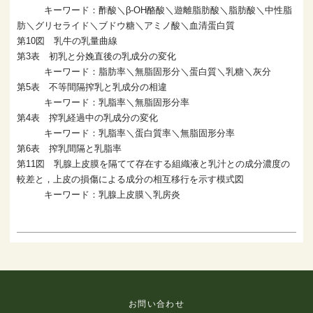
キーワード：酢酸＼β‐OH酪酸＼遊離脂肪酸＼脂肪酸＼中性脂
肪＼グリセライド＼ブドウ糖＼アミノ酸＼血清蛋白質
第10図 乳牛の乳量曲線
第3表 初乳と分娩直後の乳成分の変化
キーワード：脂肪率＼無脂固形分＼蛋白質＼乳糖＼灰分
第5表 不等間隔搾乳と乳成分の相違
キーワード：乳脂率＼無脂固形分率
第4表 搾乳経過中の乳成分の変化
キーワード：乳脂率＼蛋白質率＼無脂固形分率
第6表 搾乳間隔と乳脂率
第11図 乳腺上皮膜を隔てて存在する組織液と乳汁との成分濃度の
較差と，上皮の損傷による成分の相互移行を示す模式図
キーワード：乳腺上皮膜＼乳房炎
お問い合わせ