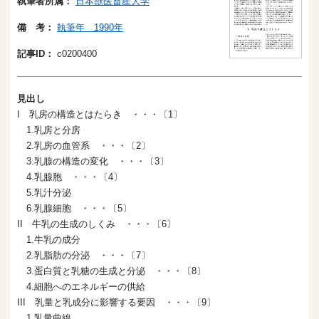
執筆者所属：
日本獣医畜産大学
備 考：
執筆年 1990年
記事ID：
c0200400
見出し
I 乳房の構造とはたらき ・・・〔1〕
1.乳房と分房
2.乳房の血管系 ・・・〔2〕
3.乳腺の構造の変化 ・・・〔3〕
4.乳腺胞 ・・・〔4〕
5.乳汁分泌
6.乳腺細胞 ・・・〔5〕
II 牛乳の生成のしくみ ・・・〔6〕
1.牛乳の成分
2.乳脂肪の分泌 ・・・〔7〕
3.蛋白質と乳糖の生成と分泌 ・・・〔8〕
4.細胞へのエネルギーの供給
III 乳量と乳成分に影響する要因 ・・・〔9〕
1.乳量曲線