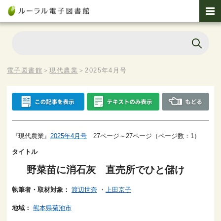
電子図書館
＞
現代農業
＞
2025年4月号
『現代農業』
2025年4月号
27ページ～27ページ（ページ数：1）
タイトル
野菜苗に消石灰 直売所でひと儲け
執筆者・取材対象：
渡辺世奈
・
上田京子
地域：
熊本県菊池市