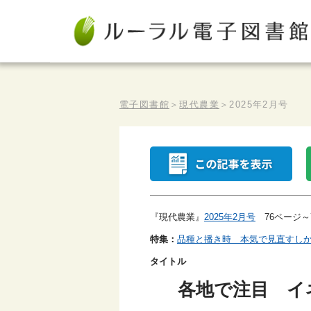
電子図書館
＞
現代農業
＞
2025年2月号
『現代農業』
2025年2月号
76ページ～
特集：
品種と播き時 本気で見直すし
タイトル
各地で注目 イ