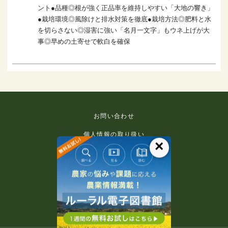
ント●品種◎根が強く正品率を維持しやすい「大地の響き」
●栽培環境◎風除けと排水対策を徹底●栽培方法◎肥料と水
を切らさない◎湿害に強い「名月一文字」もウネ上げが大
事◎早めの土寄せで軟白を確保
お問い合わせ
個人情報の取り扱い
×
免責事項
利用規約
推奨環境
著作権等について