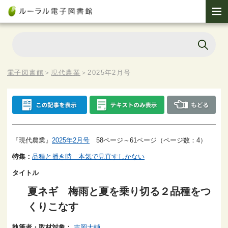
電子図書館
＞
現代農業
＞
2025年2月号
『現代農業』
2025年2月号
58ページ～61ページ（ページ数：4）
特集：
品種と播き時 本気で見直すしかない
タイトル
夏ネギ 梅雨と夏を乗り切る２品種をつ
くりこなす
執筆者・取材対象：
吉岡大輔