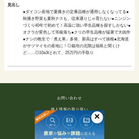
見出し
●ダイコン産地で夏播きの定番品種が通用しなくなってる●
秋播き野菜も夏秋ナスも、従来通りじゃ育たない●ニンジン
づくり40年で初めて！高温に強い早生品種を探すしかない●
オクラが変色して等級落ち●クリの早生品種が猛暑で大凶作
●ナシの晩生で「煮え果」多発、新高はすべて抜根●北海道
がサツマイモの産地に！◎栽培の北限は福島と聞くけ
ど……◎10a3tとれて、25万円の手取り
お問い合わせ
個人情報の取り扱い
×
免責事項
利用規約