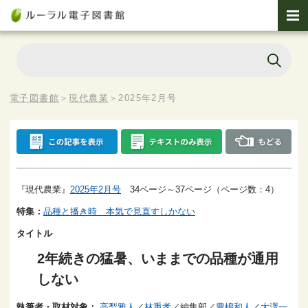
電子図書館
＞
現代農業
＞
2025年2月号
『現代農業』
2025年2月号
34ページ～37ページ（ページ数：4）
特集：
品種と播き時 本気で見直すしかない
タイトル
2年続きの猛暑、いままでの品種が通用
しない
執筆者・取材対象：
高梨雅人
／
林重孝
／編集部／
豊嶋和人
／
大澤一