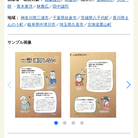
樹
・
青木東洋
／
林雅広
／
田中誠司
地域：
神奈川県三浦市
／
千葉県佐倉市
／
茨城県八千代町
／
香川県ま
んのう町
／
岐阜県中津川市
／
埼玉県久喜市
／
北海道栗山町
サンプル画像