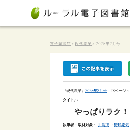
電子図書館
＞
現代農業
＞
2025年2月号
『現代農業』
2025年2月号
28ページ～
タイトル
やっぱりラク！
執筆者・取材対象：
川島凜
・
野嶋宏気