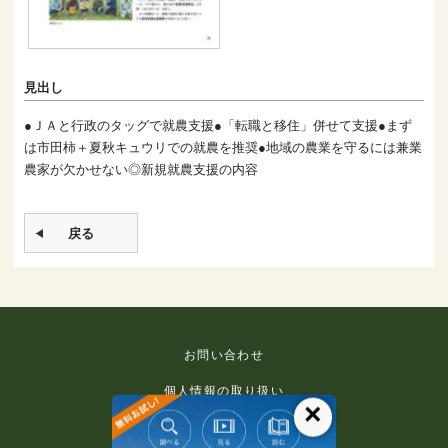
見出し
●ＪＡと行政のタッグで就農支援●「転職と移住」併せて支援●まず
は市田柿＋夏秋キュウリでの就農を推奨●地域の農業を守るには兼業
農家が欠かせない◎新規就農支援の内容
戻る
お問い合わせ
個人情報の取り扱い
×
免責事項