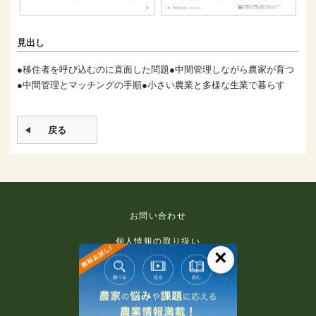
見出し
●移住者を呼び込むのに直面した問題●中間管理しながら農家が育つ
●中間管理とマッチングの手順●小さい農業と多様な生業で暮らす
戻る
お問い合わせ
個人情報の取り扱い
×
免責事項
利用規約