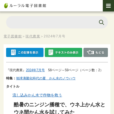
電子図書館
＞
現代農業
＞
2024年7月号
『現代農業』
2024年7月号
58ページ～59ページ（ページ数：2）
特集：
地球沸騰化時代の夏 かん水のノウハウ
タイトル
流し込みかん水で作物を救う
酷暑のニンジン播種で、ウネ上かん水と
ウネ間かん水を試してみた