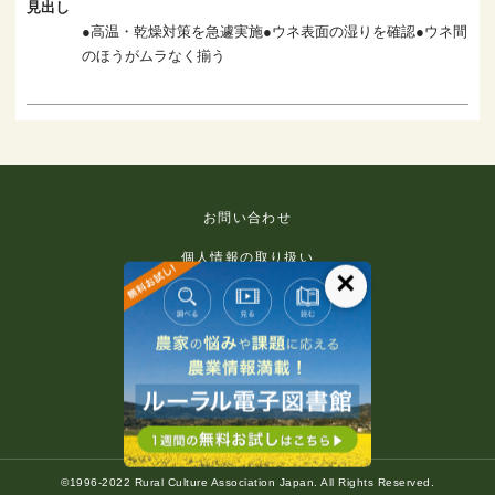
見出し
●高温・乾燥対策を急遽実施●ウネ表面の湿りを確認●ウネ間
のほうがムラなく揃う
お問い合わせ
個人情報の取り扱い
×
免責事項
利用規約
推奨環境
著作権等について
©1996-2022 Rural Culture Association Japan. All Rights Reserved.