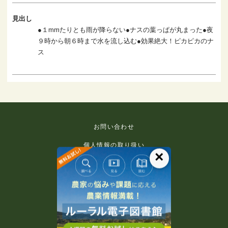
見出し
●１mmたりとも雨が降らない●ナスの葉っぱが丸まった●夜
９時から朝６時まで水を流し込む●効果絶大！ピカピカのナ
ス
お問い合わせ
個人情報の取り扱い
×
免責事項
利用規約
推奨環境
著作権等について