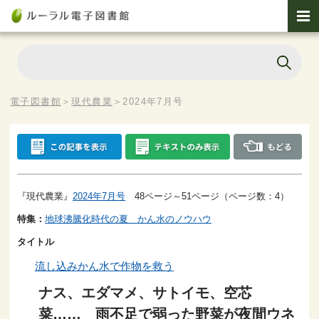
電子図書館
＞
現代農業
＞
2024年7月号
『現代農業』
2024年7月号
48ページ～51ページ（ページ数：4）
特集：
地球沸騰化時代の夏 かん水のノウハウ
タイトル
流し込みかん水で作物を救う
ナス、エダマメ、サトイモ、空芯
菜…… 雨不足で弱った野菜が夜間ウネ