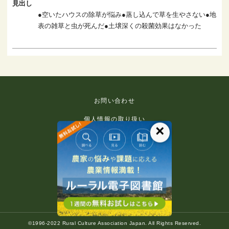
見出し
●空いたハウスの除草が悩み●蒸し込んで草を生やさない●地
表の雑草と虫が死んだ●土壌深くの殺菌効果はなかった
お問い合わせ
個人情報の取り扱い
×
免責事項
利用規約
推奨環境
著作権等について
©1996-2022 Rural Culture Association Japan. All Rights Reserved.