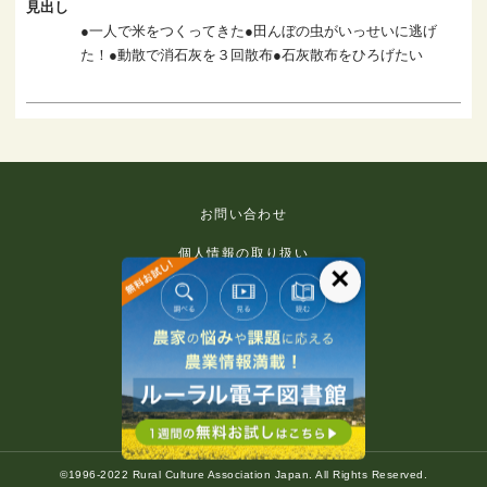
見出し
●一人で米をつくってきた●田んぼの虫がいっせいに逃げ
た！●動散で消石灰を３回散布●石灰散布をひろげたい
お問い合わせ
個人情報の取り扱い
×
免責事項
利用規約
推奨環境
著作権等について
©1996-2022 Rural Culture Association Japan. All Rights Reserved.