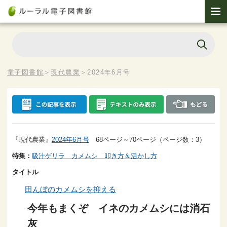
電子図書館
＞
現代農業
＞
2024年6月号
『現代農業』
2024年6月号
68ページ～70ページ（ページ数：3）
特集：
吸汁ゲリラ カメムシ 叩き方＆活かし方
タイトル
田んぼのカメムシを抑える
今年もまくぞ イネのカメムシには消石
灰