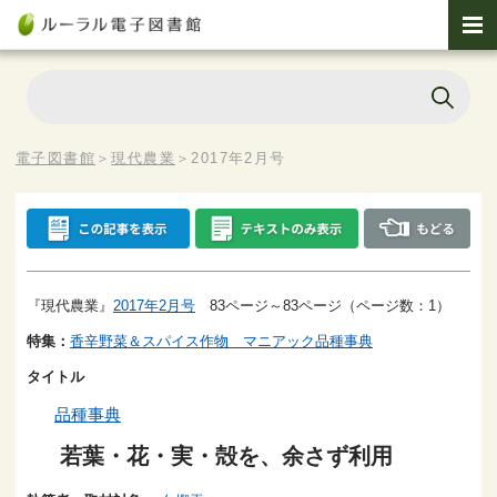
電子図書館
＞
現代農業
＞
2017年2月号
『現代農業』
2017年2月号
83ページ～83ページ（ページ数：1）
特集：
香辛野菜＆スパイス作物 マニアック品種事典
タイトル
品種事典
若葉・花・実・殻を、余さず利用