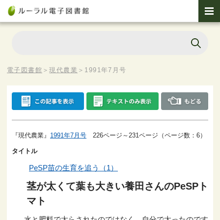
電子図書館
＞
現代農業
＞
1991年7月号
『現代農業』
1991年7月号
226ページ～231ページ（ページ数：6）
タイトル
PeSP苗の生育を追う（1）
茎が太くて葉も大きい養田さんのPeSPト
マト
水と肥料で太らされたのではなく、自分で太ったのです