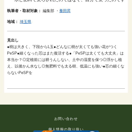
執筆者・取材対象：
編集部
・
養田昇
地域：
埼玉県
見出し
●樹は大きく、下段からL玉●どんなに樹が太くても強い花がつく
PeSP●細くなった芯はまた復活する●「PeSPは太くても大丈夫」は
本当か？◎定植前には耕うんしない、土中の湿度を保つ◎浮かし植
え、以後かん水なし◎無肥料でも太る樹、低温にも強い●芯の細くな
らないPeSPを
お問い合わせ
個人情報の取り扱い