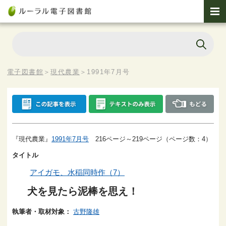
電子図書館
＞
現代農業
＞
1991年7月号
『現代農業』
1991年7月号
216ページ～219ページ（ページ数：4）
タイトル
アイガモ、水稲同時作（7）
犬を見たら泥棒を思え！
執筆者・取材対象：
古野隆雄