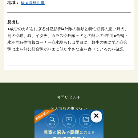
地域：
福岡県桂川町
見出し
●成否のカギをにぎる外敵防御●外敵の種類と特性◎質の悪い野犬、
飼犬◎猫、狐、イタチ、カラス◎外敵＝犬との闘いの3年間●合鴨・
水稲同時作情報コーナー◎水馴らしは早目に、野生の鴨に学ぶ◎合
鴨は土を好む◎合鴨がハエに似た小さな虫を食べているのを確認
お問い合わせ
個人情報の取り扱い
×
免責事項
利用規約