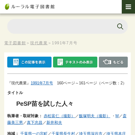
電子図書館
＞
現代農業
＞
1991年7月号
『現代農業』
1991年7月号
160ページ～161ページ（ページ数：2）
タイトル
PeSP苗を試した人々
執筆者・取材対象：
赤松富仁（撮影）
／
飯塚明夫（撮影）
・
M
／
斎
藤美三男
／
真下忠昌
／
新井和夫
地域：
千葉県一の宮町
／
千葉県長生村
／
埼玉県深谷市
／
埼玉県本庄