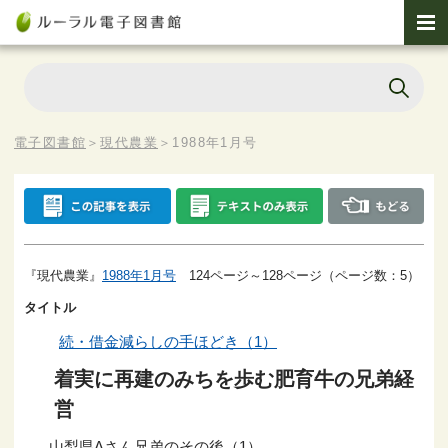
電子図書館
＞
現代農業
＞
1988年1月号
『現代農業』
1988年1月号
124ページ～128ページ（ページ数：5）
タイトル
続・借金減らしの手ほどき（1）
着実に再建のみちを歩む肥育牛の兄弟経
営
山梨県Aさん兄弟のその後（1）