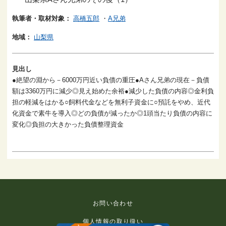
執筆者・取材対象：
高橋五郎
・
A兄弟
地域：
山梨県
見出し
●絶望の淵から－6000万円近い負債の重圧●Aさん兄弟の現在－負債
額は3360万円に減少◎見え始めた余裕●減少した負債の内容◎金利負
担の軽減をはかる○飼料代金などを無利子資金に○預託をやめ、近代
化資金で素牛を導入◎どの負債が減ったか◎1頭当たり負債の内容に
変化◎負担の大きかった負債整理資金
お問い合わせ
個人情報の取り扱い