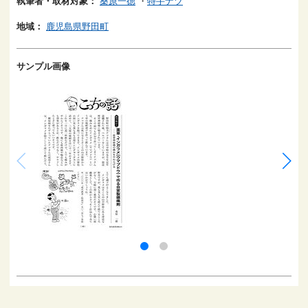
執筆者・取材対象：
桑原一徳
・
特手ナツ
地域：
鹿児島県野田町
サンプル画像