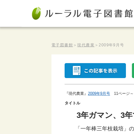
電子図書館
＞
現代農業
＞
2009年9月号
『現代農業』
2009年9月号
11ページ～
タイトル
3年ガマン、3
「一年棒三年枝栽培」