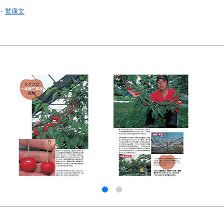
・
鷲康文