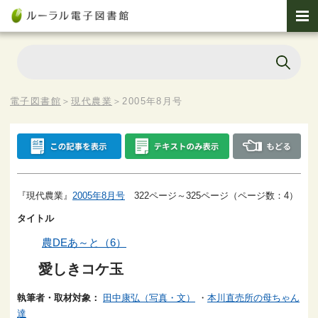
電子図書館
＞
現代農業
＞
2005年8月号
『現代農業』
2005年8月号
322ページ～325ページ（ページ数：4）
タイトル
農DEあ～と（6）
愛しきコケ玉
執筆者・取材対象：
田中康弘（写真・文）
・
本川直売所の母ちゃん
達