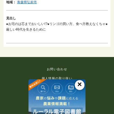
地域：
青森県弘前市
見出し
●お宅のは芯までおいしい!?●リンゴの買い方、食べ方教えなくちゃ●
厳しい時代を生きるために
お問い合わせ
個人情報の取り扱い
×
免責事項
利用規約
推奨環境