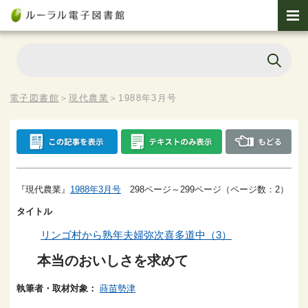
電子図書館
＞
現代農業
＞
1988年3月号
『現代農業』
1988年3月号
298ページ～299ページ（ページ数：2）
タイトル
リンゴ村から熟年夫婦弥次喜多道中（3）
本当のおいしさを求めて
執筆者・取材対象：
蒔苗勢津