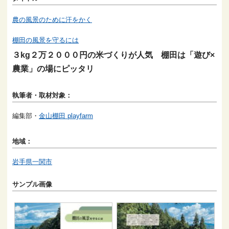
農の風景のために汗をかく
棚田の風景を守るには
３kg２万２０００円の米づくりが人気 棚田は「遊び×
農業」の場にピッタリ
執筆者・取材対象：
編集部・
金山棚田 playfarm
地域：
岩手県一関市
サンプル画像