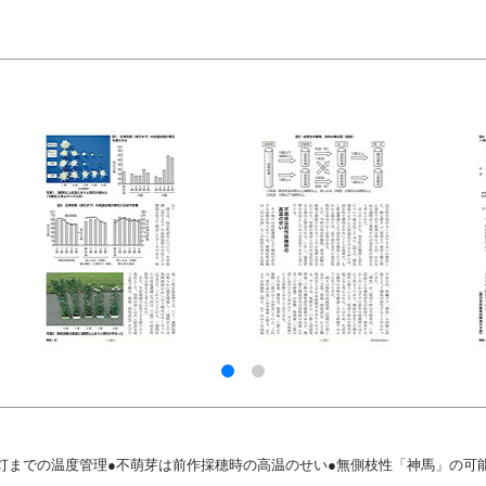
灯までの温度管理●不萌芽は前作採穂時の高温のせい●無側枝性「神馬」の可