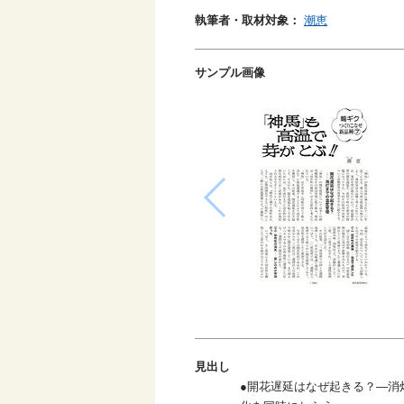
執筆者・取材対象：
潮恵
サンプル画像
見出し
●開花遅延はなぜ起きる？―消