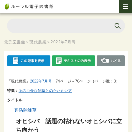
電子図書館
＞
現代農業
＞
2022年7月号
『現代農業』
2022年7月号
74ページ～76ページ（ページ数：3）
特集：
あの厄介な雑草とのたたかい方
タイトル
難防除雑草
オヒシバ 話題の枯れないオヒシバに立
ち向かう