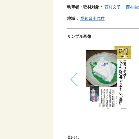
執筆者・取材対象：
西村文子
・
西村自
地域：
愛知県小原村
サンプル画像
見出し