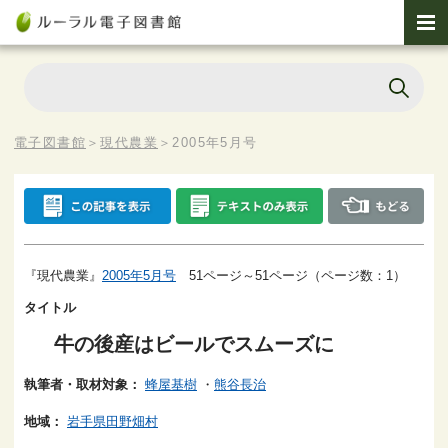
電子図書館
＞
現代農業
＞
2005年5月号
『現代農業』
2005年5月号
51ページ～51ページ（ページ数：1）
タイトル
牛の後産はビールでスムーズに
執筆者・取材対象：
蜂屋基樹
・
熊谷長治
地域：
岩手県田野畑村