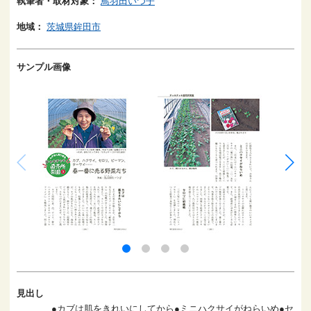
執筆者・取材対象：
鳥羽田いつ子
地域：
茨城県鉾田市
サンプル画像
見出し
●カブは肌をきれいにしてから●ミニハクサイがねらいめ●セ