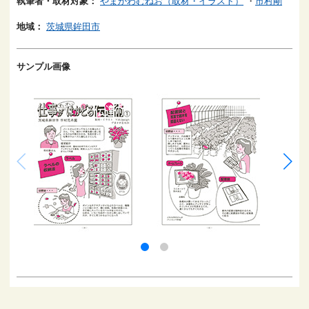
執筆者・取材対象：
やまかわむねお（取材・イラスト）
・
市村剛
地域：
茨城県鉾田市
サンプル画像