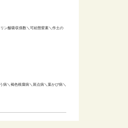
＼リン酸吸収係数＼可給態窒素＼作土の
ちょう病＼褐色根腐病＼斑点病＼葉かび病＼