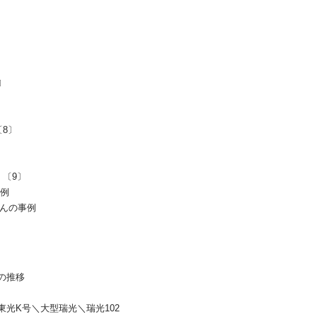
〕
8〕
〔9〕
例
んの事例
の推移
K号＼大型瑞光＼瑞光102