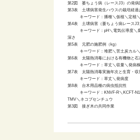
第2図 萎ちょう病（レースJ3）の発病
第3表 土壌病害発生ハウスの栽培経過
キーワード：播種＼仮植＼定植＼苗
第4表 土壌病害（萎ちょう病レースJ
キーワード：pH＼電気伝導度＼腐植＼
深さ
第5表 元肥の施肥例（kg）
キーワード：堆肥＼苦土炭カル＼ロイ
第6表 太陽熱消毒における有機物と石
キーワード：草丈＼収量＼発病株
第7表 太陽熱消毒実施年次と生育・収
キーワード：草丈＼発病度
第8表 台木用品種の病虫抵抗性
キーワード：KNVF‐R＼KCFT‐N
TMV＼ネコブセンチュウ
第3図 接ぎ木の共同作業