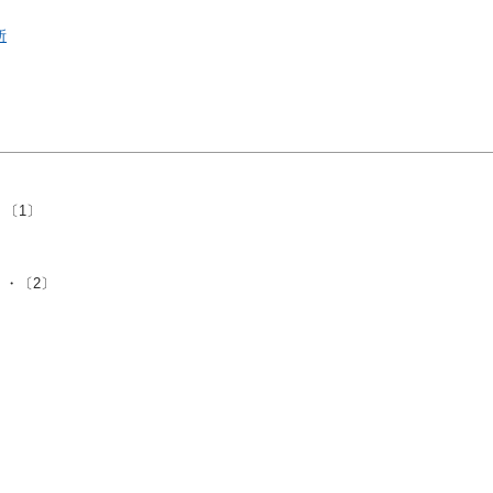
所
〔1〕
・〔2〕