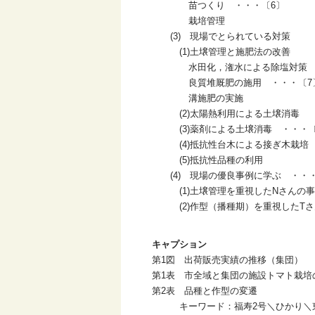
苗つくり ・・・〔6〕
栽培管理
(3) 現場でとられている対策
(1)土壌管理と施肥法の改善
水田化，潅水による除塩対策
良質堆厩肥の施用 ・・・〔7
溝施肥の実施
(2)太陽熱利用による土壌消毒
(3)薬剤による土壌消毒 ・・・〔
(4)抵抗性台木による接ぎ木栽培
(5)抵抗性品種の利用
(4) 現場の優良事例に学ぶ ・・・
(1)土壌管理を重視したNさんの事
(2)作型（播種期）を重視したTさ
キャプション
第1図 出荷販売実績の推移（集団）
第1表 市全域と集団の施設トマト栽培
第2表 品種と作型の変遷
キーワード：福寿2号＼ひかり＼東光