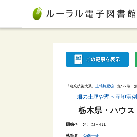
『農業技術大系』
土壌施肥編
第5-2巻 畑
畑の土壌管理＞産地実
栃木県・ハウス
開始ページ：
畑＋411
執筆者：
斉藤一雄