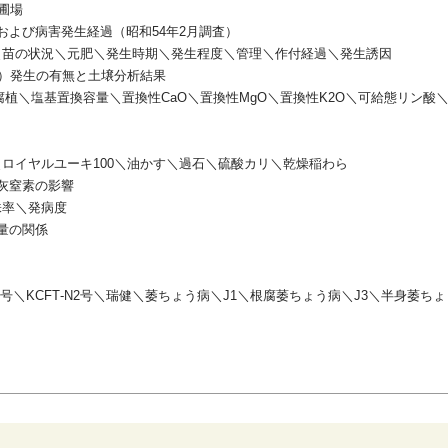
圃場
および病害発生経過（昭和54年2月調査）
の状況＼元肥＼発生時期＼発生程度＼管理＼作付経過＼発生誘因
3）発生の有無と土壌分析結果
塩基置換容量＼置換性CaO＼置換性MgO＼置換性K2O＼可給態リン酸
ヤルユーキ100＼油かす＼過石＼硫酸カリ＼乾燥稲わら
灰窒素の影響
率＼発病度
量の関係
1号＼KCFT‐N2号＼瑞健＼萎ちょう病＼J1＼根腐萎ちょう病＼J3＼半身萎