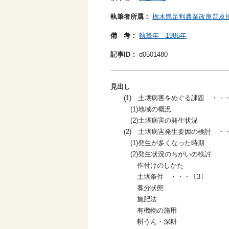
執筆者所属：
栃木県足利農業改良普及
備 考：
執筆年 1986年
記事ID：
d0501480
見出し
(1) 土壌病害をめぐる課題 ・・・
(1)地域の概況
(2)土壌病害の発生状況
(2) 土壌病害発生要因の検討 ・・
(1)発生が多くなった時期
(2)発生状況のちがいの検討
作付けのしかた
土壌条件 ・・・〔3〕
養分状態
施肥法
有機物の施用
耕うん・深耕