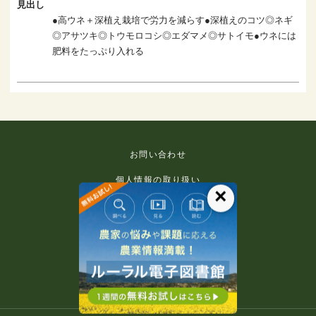
見出し
●高ウネ＋深植え栽培で労力を減らす●深植えのコツ◎ネギ
◎アサツキ◎トウモロコシ◎エダマメ◎サトイモ●ウネには
肥料をたっぷり入れる
お問い合わせ
個人情報の取り扱い
×
免責事項
利用規約
推奨環境
著作権等について